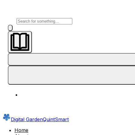
Digital Garden
QuintSmart
Home