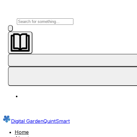
Digital Garden
QuintSmart
Home