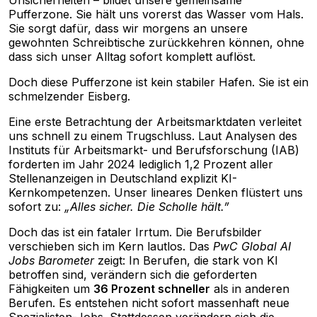
Unsicherheiten – bildet unsere gemeinsame
Pufferzone. Sie hält uns vorerst das Wasser vom Hals.
Sie sorgt dafür, dass wir morgens an unsere
gewohnten Schreibtische zurückkehren können, ohne
dass sich unser Alltag sofort komplett auflöst.
Doch diese Pufferzone ist kein stabiler Hafen. Sie ist ein
schmelzender Eisberg.
Eine erste Betrachtung der Arbeitsmarktdaten verleitet
uns schnell zu einem Trugschluss. Laut Analysen des
Instituts für Arbeitsmarkt- und Berufsforschung (IAB)
forderten im Jahr 2024 lediglich 1,2 Prozent aller
Stellenanzeigen in Deutschland explizit KI-
Kernkompetenzen. Unser lineares Denken flüstert uns
sofort zu:
„Alles sicher. Die Scholle hält.”
Doch das ist ein fataler Irrtum. Die Berufsbilder
verschieben sich im Kern lautlos. Das
PwC Global AI
Jobs Barometer
zeigt: In Berufen, die stark von KI
betroffen sind, verändern sich die geforderten
Fähigkeiten um
36 Prozent schneller
als in anderen
Berufen. Es entstehen nicht sofort massenhaft neue