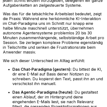
jeden Schritt einzeln vorzugeben, delegieren wir ganze
Aufgabenketten an zielgesteuerte Systeme.
Was das für die tatsächliche Arbeitslast bedeutet, zeigt
die Praxis: Während eine herkömmliche KI-Interaktion
im Chat-Paradigma uns im Schnitt nur knapp eine
halbe Minute maschinell unterstützt, übernehmen
autonome Agentensysteme problemlos 20 bis 30
Minuten zusammenhängende, selbstständige Arbeit pro
Session. Sie zerlegen komplexe Probleme eigenständig
in Teilschritte und senken die Frustrationsrate beim
Anwender massiv.
Wie sich dieser Unterschied im Alltag anfühlt:
Das Chat-Paradigma (gestern):
Du bittest die KI,
dir eine E-Mail auf Basis deiner Notizen zu
schreiben. Du kopierst den Text, passt ihn an und
verschickst ihn manuell.
Das Agentic-Paradigma (heute):
Du gestaltest
einen Ablauf, der im Hintergrund deine
eingehenden E-Mails liest, sie nach Relevanz
filtert, die passenden Projektinformationen aus