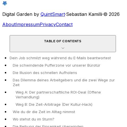
Digital Garden by
QuintSmart
·
Sebastian Kamilli
·
© 2026
About
Impressum
Privacy
Contact
TABLE OF CONTENTS
Dein Job schmilzt weg während du E-Mails beantwortest
Die schwindende Pufferzone vor unserer Bürotür
Die Illusion des schnellen Aufholens
Das Dilemma deines Arbeitgebers und die zwei Wege zur
Zeit
Weg A: Der partnerschaftliche ROI-Deal (Offene
Verhandlung)
Weg B: Die Zeit-Arbitrage (Der Kultur-Hack)
Wie du dir die Zeit im Alltag nimmst
Wo stehst du im Sturm?
Die Reibung der Einsamkeit überwinden