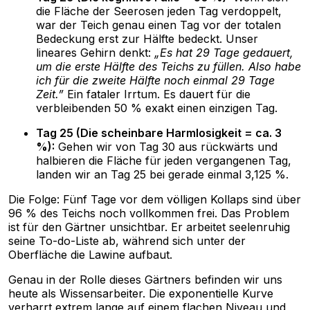
die Fläche der Seerosen jeden Tag verdoppelt,
war der Teich genau einen Tag vor der totalen
Bedeckung erst zur Hälfte bedeckt. Unser
lineares Gehirn denkt:
„Es hat 29 Tage gedauert,
um die erste Hälfte des Teichs zu füllen. Also habe
ich für die zweite Hälfte noch einmal 29 Tage
Zeit.”
Ein fataler Irrtum. Es dauert für die
verbleibenden 50 % exakt einen einzigen Tag.
Tag 25 (Die scheinbare Harmlosigkeit = ca. 3
%):
Gehen wir von Tag 30 aus rückwärts und
halbieren die Fläche für jeden vergangenen Tag,
landen wir an Tag 25 bei gerade einmal 3,125 %.
Die Folge: Fünf Tage vor dem völligen Kollaps sind über
96 % des Teichs noch vollkommen frei. Das Problem
ist für den Gärtner unsichtbar. Er arbeitet seelenruhig
seine To-do-Liste ab, während sich unter der
Oberfläche die Lawine aufbaut.
Genau in der Rolle dieses Gärtners befinden wir uns
heute als Wissensarbeiter. Die exponentielle Kurve
verharrt extrem lange auf einem flachen Niveau und