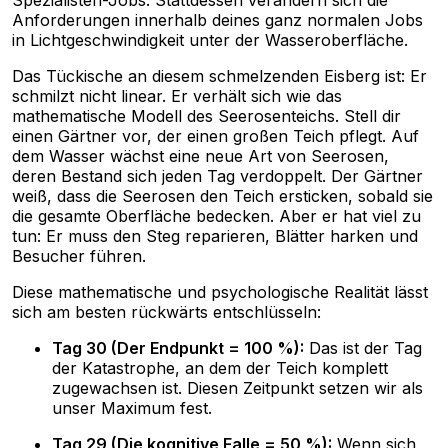
Spezialisten-Jobs. Stattdessen verändern sich die
Anforderungen innerhalb deines ganz normalen Jobs
in Lichtgeschwindigkeit unter der Wasseroberfläche.
Das Tückische an diesem schmelzenden Eisberg ist: Er
schmilzt nicht linear. Er verhält sich wie das
mathematische Modell des Seerosenteichs. Stell dir
einen Gärtner vor, der einen großen Teich pflegt. Auf
dem Wasser wächst eine neue Art von Seerosen,
deren Bestand sich jeden Tag verdoppelt. Der Gärtner
weiß, dass die Seerosen den Teich ersticken, sobald sie
die gesamte Oberfläche bedecken. Aber er hat viel zu
tun: Er muss den Steg reparieren, Blätter harken und
Besucher führen.
Diese mathematische und psychologische Realität lässt
sich am besten rückwärts entschlüsseln:
Tag 30 (Der Endpunkt = 100 %):
Das ist der Tag
der Katastrophe, an dem der Teich komplett
zugewachsen ist. Diesen Zeitpunkt setzen wir als
unser Maximum fest.
Tag 29 (Die kognitive Falle = 50 %):
Wenn sich